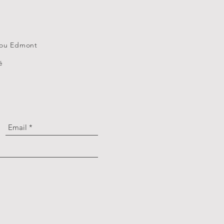
 ou Edmont
é