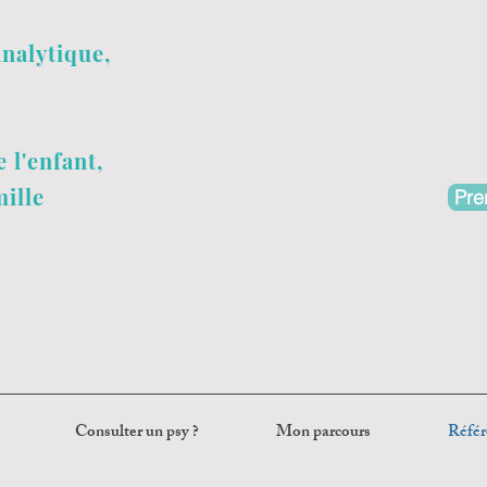
analytique,
 l'enfant,
mille
Pre
Consulter un psy ?
Mon parcours
Référ